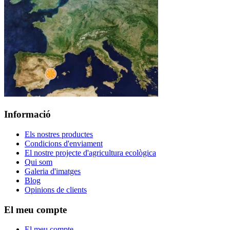
Informació
Els nostres productes
Condicions d'enviament
El nostre projecte d'agricultura ecològica
Qui som
Galeria d'imatges
Blog
Opinions de clients
El meu compte
El meu compte