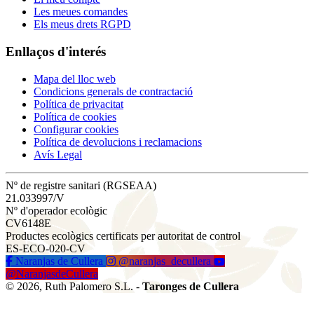
Les meues comandes
Els meus drets RGPD
Enllaços d'interés
Mapa del lloc web
Condicions generals de contractació
Política de privacitat
Política de cookies
Configurar cookies
Política de devolucions i reclamacions
Avís Legal
Nº de registre sanitari (RGSEAA)
21.033997/V
Nº d'operador ecològic
CV6148E
Productes ecològics certificats per autoritat de control
ES-ECO-020-CV
Naranjas de Cullera
@naranjas_decullera
@NaranjasdeCullera
© 2026, Ruth Palomero S.L. -
Taronges de Cullera