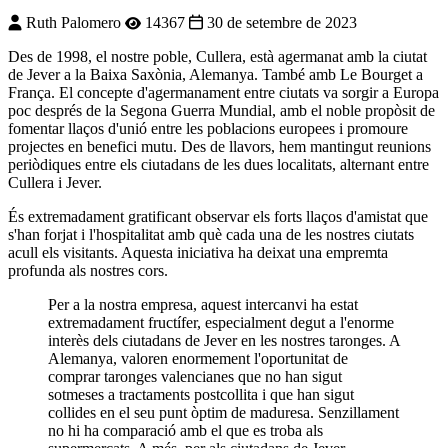
Ruth Palomero
14367
30 de setembre de 2023
D
es de 1998, el nostre poble, Cullera, està agermanat amb la ciutat
de Jever a la Baixa Saxònia, Alemanya. També amb Le Bourget a
França. El concepte d'agermanament entre ciutats va sorgir a Europa
poc després de la Segona Guerra Mundial, amb el noble propòsit de
fomentar llaços d'unió entre les poblacions europees i promoure
projectes en benefici mutu. Des de llavors, hem mantingut reunions
periòdiques entre els ciutadans de les dues localitats, alternant entre
Cullera i Jever.
És extremadament gratificant observar els forts llaços d'amistat que
s'han forjat i l'hospitalitat amb què cada una de les nostres ciutats
acull els visitants. Aquesta iniciativa ha deixat una empremta
profunda als nostres cors.
Per a la nostra empresa, aquest intercanvi ha estat
extremadament fructífer, especialment degut a l'enorme
interès dels ciutadans de Jever en les nostres taronges. A
Alemanya, valoren enormement l'oportunitat de
comprar taronges valencianes que no han sigut
sotmeses a tractaments postcollita i que han sigut
collides en el seu punt òptim de maduresa. Senzillament
no hi ha comparació amb el que es troba als