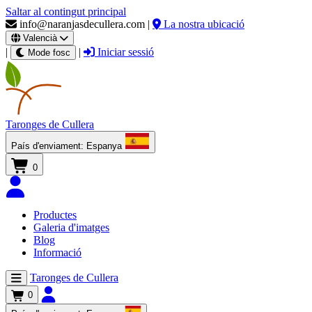
Saltar al contingut principal
info@naranjasdecullera.com
|
La nostra ubicació
Valencià
|
|
Iniciar sessió
Mode fosc
Taronges
de Cullera
País d'enviament:
Espanya
0
Productes
Galeria d'imatges
Blog
Informació
Taronges de Cullera
0