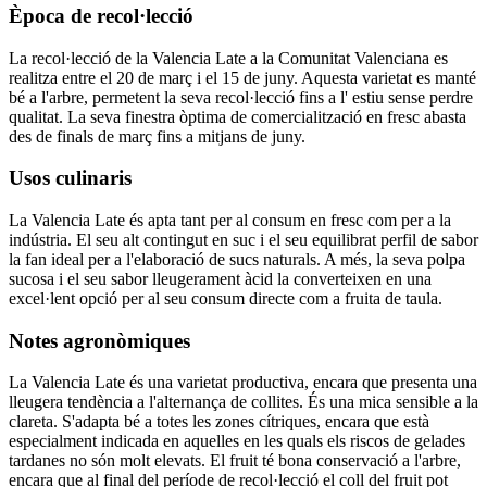
Època de recol·lecció
La recol·lecció de la Valencia Late a la Comunitat Valenciana es
realitza entre el 20 de març i el 15 de juny. Aquesta varietat es manté
bé a l'arbre, permetent la seva recol·lecció fins a l' estiu sense perdre
qualitat. La seva finestra òptima de comercialització en fresc abasta
des de finals de març fins a mitjans de juny.
Usos culinaris
La Valencia Late és apta tant per al consum en fresc com per a la
indústria. El seu alt contingut en suc i el seu equilibrat perfil de sabor
la fan ideal per a l'elaboració de sucs naturals. A més, la seva polpa
sucosa i el seu sabor lleugerament àcid la converteixen en una
excel·lent opció per al seu consum directe com a fruita de taula.
Notes agronòmiques
La Valencia Late és una varietat productiva, encara que presenta una
lleugera tendència a l'alternança de collites. És una mica sensible a la
clareta. S'adapta bé a totes les zones cítriques, encara que està
especialment indicada en aquelles en les quals els riscos de gelades
tardanes no són molt elevats. El fruit té bona conservació a l'arbre,
encara que al final del període de recol·lecció el coll del fruit pot