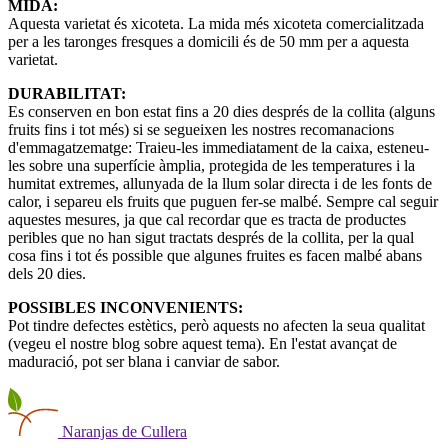
MIDA:
Aquesta varietat és xicoteta. La mida més xicoteta comercialitzada
per a les taronges fresques a domicili és de 50 mm per a aquesta
varietat.
DURABILITAT:
Es conserven en bon estat fins a 20 dies després de la collita (alguns
fruits fins i tot més) si se segueixen les nostres recomanacions
d'emmagatzematge: Traieu-les immediatament de la caixa, esteneu-
les sobre una superfície àmplia, protegida de les temperatures i la
humitat extremes, allunyada de la llum solar directa i de les fonts de
calor, i separeu els fruits que puguen fer-se malbé. Sempre cal seguir
aquestes mesures, ja que cal recordar que es tracta de productes
peribles que no han sigut tractats després de la collita, per la qual
cosa fins i tot és possible que algunes fruites es facen malbé abans
dels 20 dies.
POSSIBLES INCONVENIENTS:
Pot tindre defectes estètics, però aquests no afecten la seua qualitat
(vegeu el nostre blog sobre aquest tema). En l'estat avançat de
maduració, pot ser blana i canviar de sabor.
Naranjas
de Cullera