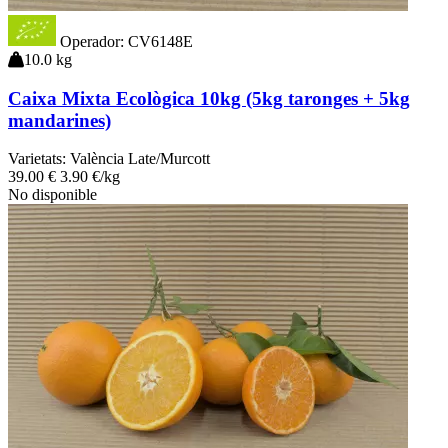
Operador: CV6148E
10.0 kg
Caixa Mixta Ecològica 10kg (5kg taronges + 5kg
mandarines)
Varietats:
València Late/Murcott
39
.00
€
3.90 €/kg
No disponible