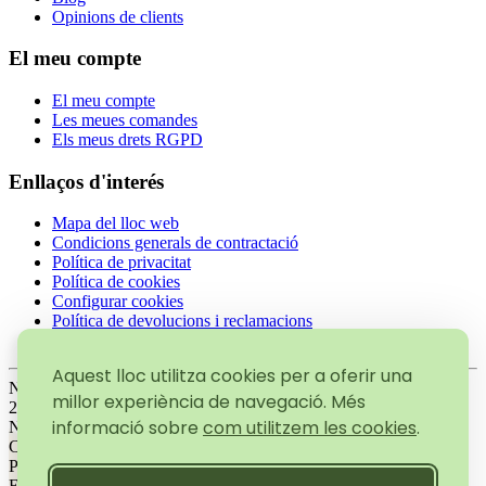
Opinions de clients
El meu compte
El meu compte
Les meues comandes
Els meus drets RGPD
Enllaços d'interés
Mapa del lloc web
Condicions generals de contractació
Política de privacitat
Política de cookies
Configurar cookies
Política de devolucions i reclamacions
Avís Legal
Aquest lloc utilitza cookies per a oferir una
Nº de registre sanitari (RGSEAA)
millor experiència de navegació. Més
21.033997/V
informació sobre
com utilitzem les cookies
.
Nº d'operador ecològic
CV6148E
Productes ecològics certificats per autoritat de control
ES-ECO-020-CV