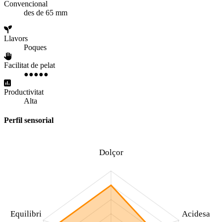
Convencional
des de 65 mm
Llavors
Poques
Facilitat de pelat
●
●
●
●
●
Productivitat
Alta
Perfil sensorial
Dolçor
Equilibri
Acidesa