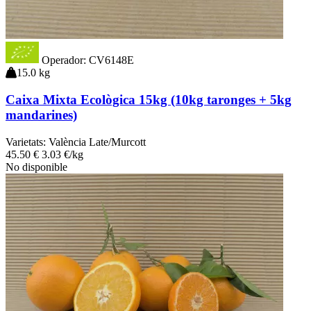
Operador: CV6148E
15.0 kg
Caixa Mixta Ecològica 15kg (10kg taronges + 5kg
mandarines)
Varietats:
València Late/Murcott
45
.50
€
3.03 €/kg
No disponible