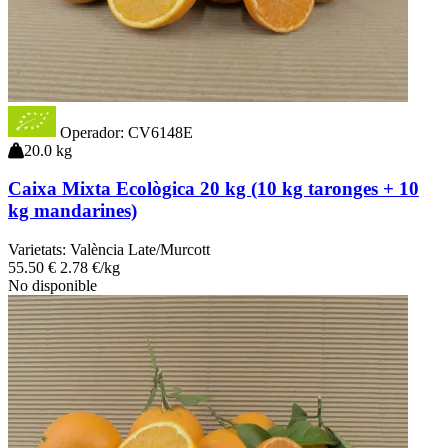
Operador: CV6148E
20.0 kg
Caixa Mixta Ecològica 20 kg (10 kg taronges + 10
kg mandarines)
Varietats:
València Late/Murcott
55
.50
€
2.78 €/kg
No disponible