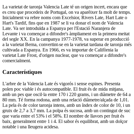
La varietat de taronja Valencia Late té un origen incert, encara que
es creu que procedeix de Portugal, on va aparèixer fa molt de temps.
Inicialment va rebre noms com Excelsior, Rivers Late, Hart Late o
Hart's Tardif, fins que en 1987 se li va donar el nom de Valencia
Late. Va ser introduïda a Espanya per l'Estació Naranjera de
Levante i va començar a difondre's àmpliament en la primera meitat
del segle XX. En la campanya 1977-1978, va superar en producció
a la varietat Berna, convertint-se en la varietat tardana de taronja més
cultivada a Espanya. En 1966, es va importar de Califòrnia la
varietat Late Frost, d'origen nuclear, que va començar a difondre's
comercialment.
Característiques
L'arbre de la Valencia Late és vigorós i sense espines. Presenta
polen poc viable i és autocompatible. El fruit és de mida mitjana,
amb un pes que oscil·la entre 170 i 220 grams, i un diàmetre de 64 a
80 mm. Té forma rodona, amb una relació diàmetre/alçada de 1,01.
La pela és de color taronja intens, amb un índex de color de 10, i un
gruix de 2,7 a 3,7 mm. La polpa és sucosa, amb un contingut de suc
que varia entre el 53% i el 58%. El nombre de llavors per fruit és
baix, generalment entre 1 i 4. El sabor és equilibrat, amb un dolçor
notable i una lleugera acidesa.