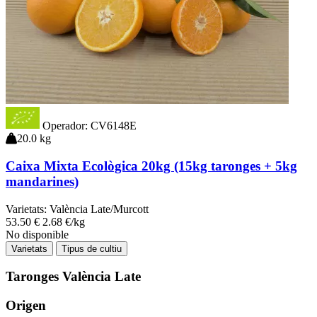
Operador: CV6148E
20.0 kg
Caixa Mixta Ecològica 20kg (15kg taronges + 5kg
mandarines)
Varietats:
València Late/Murcott
53
.50
€
2.68 €/kg
No disponible
Varietats
Tipus de cultiu
Taronges València Late
Origen