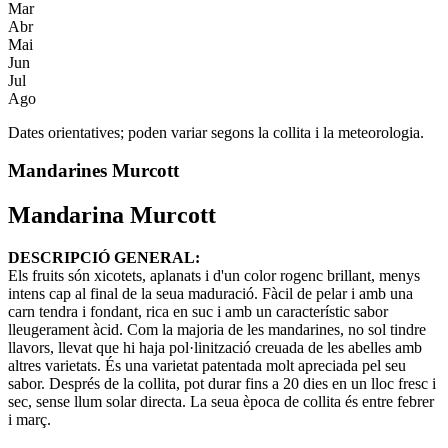
Mar
Abr
Mai
Jun
Jul
Ago
Dates orientatives; poden variar segons la collita i la meteorologia.
Mandarines Murcott
Mandarina Murcott
DESCRIPCIÓ GENERAL:
Els fruits són xicotets, aplanats i d'un color rogenc brillant, menys
intens cap al final de la seua maduració. Fàcil de pelar i amb una
carn tendra i fondant, rica en suc i amb un característic sabor
lleugerament àcid. Com la majoria de les mandarines, no sol tindre
llavors, llevat que hi haja pol·linització creuada de les abelles amb
altres varietats. És una varietat patentada molt apreciada pel seu
sabor. Després de la collita, pot durar fins a 20 dies en un lloc fresc i
sec, sense llum solar directa. La seua època de collita és entre febrer
i març.