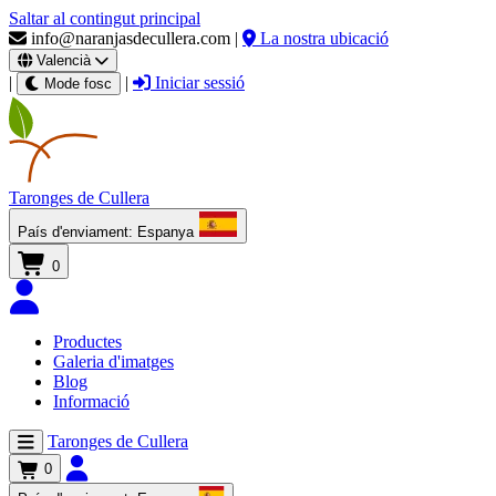
Saltar al contingut principal
info@naranjasdecullera.com
|
La nostra ubicació
Valencià
|
|
Iniciar sessió
Mode fosc
Taronges
de Cullera
País d'enviament:
Espanya
0
Productes
Galeria d'imatges
Blog
Informació
Taronges de Cullera
0