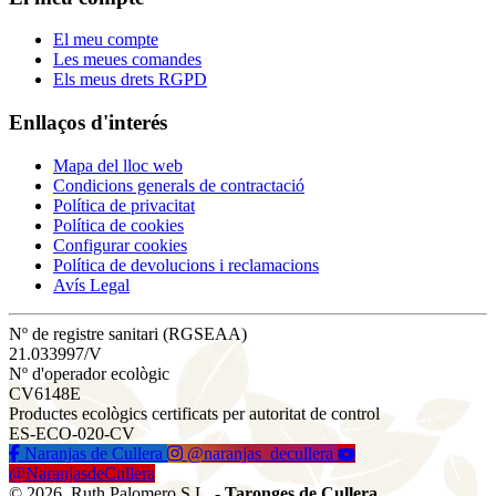
El meu compte
Les meues comandes
Els meus drets RGPD
Enllaços d'interés
Mapa del lloc web
Condicions generals de contractació
Política de privacitat
Política de cookies
Configurar cookies
Política de devolucions i reclamacions
Avís Legal
Nº de registre sanitari (RGSEAA)
21.033997/V
Nº d'operador ecològic
CV6148E
Productes ecològics certificats per autoritat de control
ES-ECO-020-CV
Naranjas de Cullera
@naranjas_decullera
@NaranjasdeCullera
© 2026, Ruth Palomero S.L. -
Taronges de Cullera