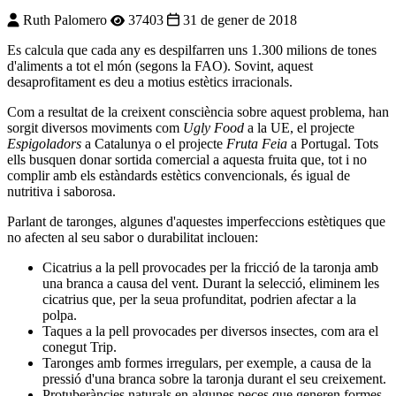
Ruth Palomero
37403
31 de gener de 2018
E
s calcula que cada any es despilfarren uns 1.300 milions de tones
d'aliments a tot el món (segons la FAO). Sovint, aquest
desaprofitament es deu a motius estètics irracionals.
Com a resultat de la creixent consciència sobre aquest problema, han
sorgit diversos moviments com
Ugly Food
a la UE, el projecte
Espigoladors
a Catalunya o el projecte
Fruta Feia
a Portugal. Tots
ells busquen donar sortida comercial a aquesta fruita que, tot i no
complir amb els estàndards estètics convencionals, és igual de
nutritiva i saborosa.
Parlant de taronges, algunes d'aquestes imperfeccions estètiques que
no afecten al seu sabor o durabilitat inclouen:
Cicatrius a la pell provocades per la fricció de la taronja amb
una branca a causa del vent. Durant la selecció, eliminem les
cicatrius que, per la seua profunditat, podrien afectar a la
polpa.
Taques a la pell provocades per diversos insectes, com ara el
conegut Trip.
Taronges amb formes irregulars, per exemple, a causa de la
pressió d'una branca sobre la taronja durant el seu creixement.
Protuberàncies naturals en algunes peces que generen formes