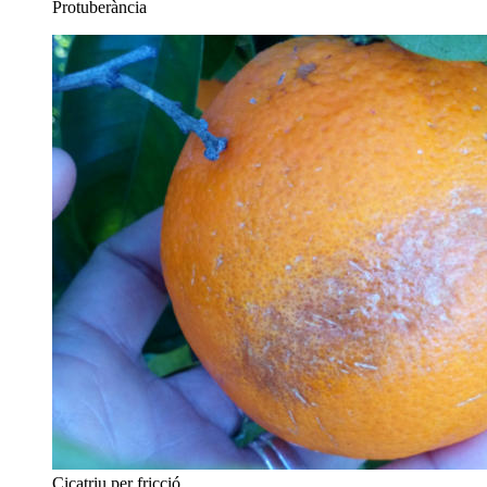
Protuberància
Cicatriu per fricció