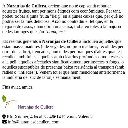
A
Naranjas de Cullera
, creiem que no té cap sentit rebutjar
aquestes fruites, tant per raons ètiques com econòmiques. Per tant,
podeu trobar alguna fruita "lleig" en algunes caixes que, per què no,
podria ser la més deliciosa. Això no contradiu el fet que, en la
majoria de casos, quan obriu una caixa, trobareu totes o la majoria
de les taronges que són
"boniques"
.
Els residus generats a
Naranjas de Cullera
inclouen aquelles que
estan massa madures (i de vegades, no prou madures, recollides per
error de l'arbre), trencades, punxades per branques d'altres quan es
recullen amb fulles, aquelles amb cicatrius profundes o molt esteses
a la pell, aquelles afectades significativament per insectes o fongs, o
aquelles susceptibles de presentar baixa resistència al transport (amb
ratlles o "inflades"). Venem tot el que hem mencionat anteriorment a
la indústria del suc de taronja setmanalment.
Fins aviat, amics.
Naranjas
de Cullera
Riu Xúquer, 4 local 3 - 46614 Favara - València
info@naranjasdecullera.com