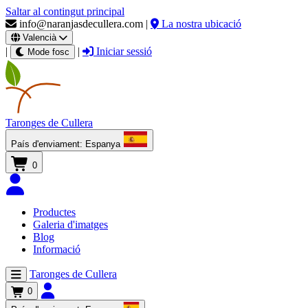
Saltar al contingut principal
info@naranjasdecullera.com
|
La nostra ubicació
Valencià
|
|
Iniciar sessió
Mode fosc
Taronges
de Cullera
País d'enviament:
Espanya
0
Productes
Galeria d'imatges
Blog
Informació
Taronges de Cullera
0