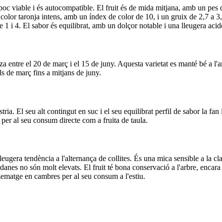
 poc viable i és autocompatible. El fruit és de mida mitjana, amb un pes
color taronja intens, amb un índex de color de 10, i un gruix de 2,7 a 
 1 i 4. El sabor és equilibrat, amb un dolçor notable i una lleugera acid
 entre el 20 de març i el 15 de juny. Aquesta varietat es manté bé a l'arb
ls de març fins a mitjans de juny.
ia. El seu alt contingut en suc i el seu equilibrat perfil de sabor la fan
 per al seu consum directe com a fruita de taula.
ugera tendència a l'alternança de collites. És una mica sensible a la clar
anes no són molt elevats. El fruit té bona conservació a l'arbre, encara qu
ematge en cambres per al seu consum a l'estiu.