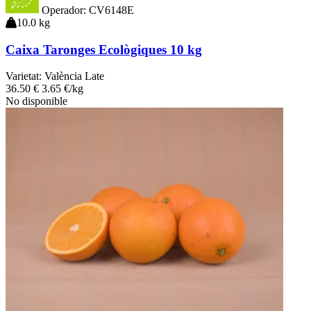
Operador: CV6148E
10.0 kg
Caixa Taronges Ecològiques 10 kg
Varietat:
València Late
36
.50
€
3.65 €/kg
No disponible