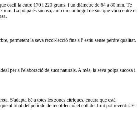
 que oscil·la entre 170 i 220 grams, i un diàmetre de 64 a 80 mm. Té
3,7 mm. La polpa és sucosa, amb un contingut de suc que varia entre el
esa.
re, permetent la seva recol·lecció fins a l' estiu sense perdre qualitat.
 ideal per a l'elaboració de sucs naturals. A més, la seva polpa sucosa i
eta. S'adapta bé a totes les zones cítriques, encara que està
e al final del període de recol·lecció el coll del fruit pot reverdir. El