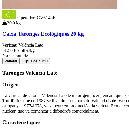
Operador: CV6148E
20.0 kg
Caixa Taronges Ecològiques 20 kg
Varietat:
València Late
51
.50
€
2.58 €/kg
No disponible
Varietat
Tipus de cultiu
Taronges València Late
Origen
La varietat de taronja Valencia Late té un origen incert, encara que e
Tardif, fins que en 1987 se li va donar el nom de Valencia Late. Va s
campanya 1977-1978, va superar en producció a la varietat Berna, conve
nuclear, que va començar a difondre's comercialment.
Característiques