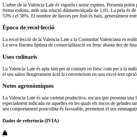
L'arbre de la Valencia Late és vigorós i sense espines. Presenta polen
forma rodona, amb una relació diàmetre/alçada de 1,01. La pela és de 
53% i el 58%. El nombre de llavors per fruit és baix, generalment entre
Època de recol·lecció
La recol·lecció de la Valencia Late a la Comunitat Valenciana es realitza
La seva finestra òptima de comercialització en fresc abasta des de fina
Usos culinaris
La Valencia Late és apta tant per al consum en fresc com per a la indústr
el seu sabor lleugerament àcid la converteixen en una excel·lent opció
Notes agronòmiques
La Valencia Late és una varietat productiva, encara que presenta una lle
especialment indicada en aquelles en les quals els riscos de gelades tard
seu comportament postcollita és favorable, permetent el seu emmagatz
Dades de referència (IVIA)