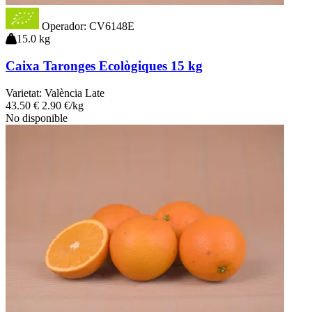
Operador: CV6148E
15.0 kg
Caixa Taronges Ecològiques 15 kg
Varietat:
València Late
43
.50
€
2.90 €/kg
No disponible