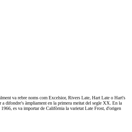
ialment va rebre noms com Excelsior, Rivers Late, Hart Late o Hart's
r a difondre's àmpliament en la primera meitat del segle XX. En la
966, es va importar de Califòrnia la varietat Late Frost, d'origen