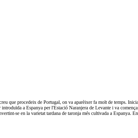
s creu que procedeix de Portugal, on va aparèixer fa molt de temps. Inic
er introduïda a Espanya per l'Estació Naranjera de Levante i va comença
rtint-se en la varietat tardana de taronja més cultivada a Espanya. En 1