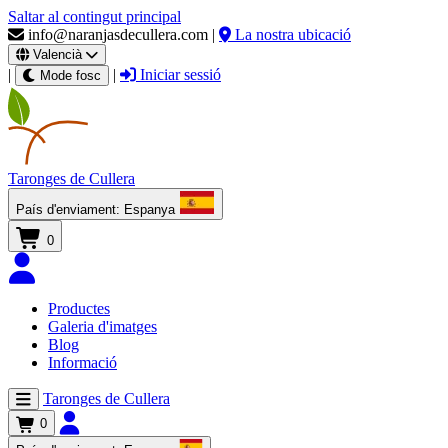
Saltar al contingut principal
info@naranjasdecullera.com
|
La nostra ubicació
Valencià
|
|
Iniciar sessió
Mode fosc
Taronges
de Cullera
País d'enviament:
Espanya
0
Productes
Galeria d'imatges
Blog
Informació
Taronges de Cullera
0