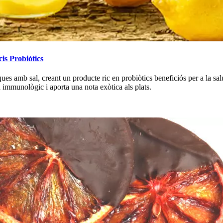
is Probiòtics
s amb sal, creant un producte ric en probiòtics beneficiós per a la salu
ma immunològic i aporta una nota exòtica als plats.