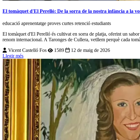
El tomàquet d'El Perelló: De la sorra de la nostra infància a la vo
educació
aprenentatge
proves curtes
retenció
estudiants
El tomàquet d'El Perelló és cultivat en sorra de platja, oferint un sabor
renom internacional. A Taronges de Cullera, vetllem perquè cada tomàque
Vicent Castelló Fos
1589
12 de maig de 2026
Llegir més