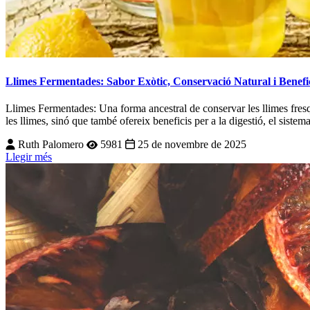
Llimes Fermentades: Sabor Exòtic, Conservació Natural i Benefic
Llimes Fermentades: Una forma ancestral de conservar les llimes fresque
les llimes, sinó que també ofereix beneficis per a la digestió, el siste
Ruth Palomero
5981
25 de novembre de 2025
Llegir més