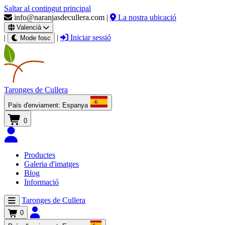
Saltar al contingut principal
info@naranjasdecullera.com
|
La nostra ubicació
Valencià
|
|
Iniciar sessió
Mode fosc
Taronges
de Cullera
País d'enviament:
Espanya
0
Productes
Galeria d'imatges
Blog
Informació
Taronges de Cullera
0