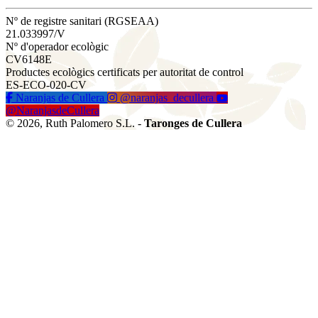
Nº de registre sanitari (RGSEAA)
21.033997/V
Nº d'operador ecològic
CV6148E
Productes ecològics certificats per autoritat de control
ES-ECO-020-CV
Naranjas de Cullera
@naranjas_decullera
@NaranjasdeCullera
© 2026, Ruth Palomero S.L. -
Taronges de Cullera